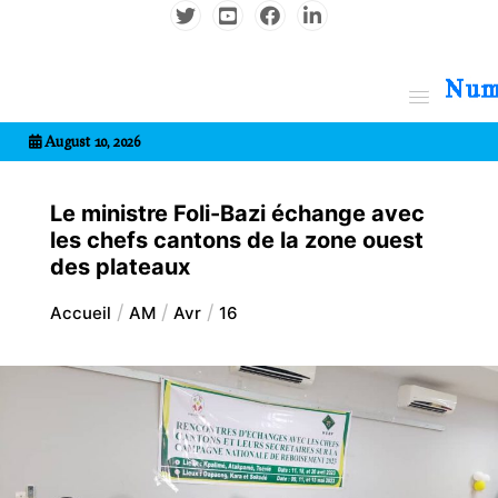
Aller
au
contenu
7entrional
August 10, 2026
Le ministre Foli-Bazi échange avec
les chefs cantons de la zone ouest
des plateaux
Accueil
AM
Avr
16