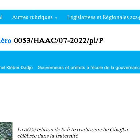
l
Autres rubriques
Législatives et Régionales 2024
Dadjo
Gouverneurs et préfets à l’école de la gouvernance territoria
La 303è édition de la fête traditionnelle Gbagba
célébrée dans la fraternité