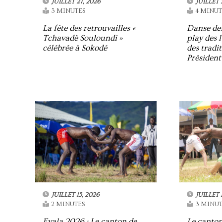
JUILLET 27, 2026
JUILLET 
3 MINUTES
4 MINUT
La fête des retrouvailles «
Danse des
Tchavadè Souloundi »
play des l
célébrée à Sokodé
des tradit
Président
JUILLET 15, 2026
JUILLET 
2 MINUTES
3 MINUT
Evala 2026 : Le canton de
Le canton