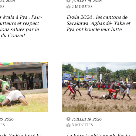
20, 2026
JUILLET 16, 2026
ES
2 MINUTES
 évala à Pya : Fair-
Evala 2026 : les cantons de
utteurs et respect
Sarakawa, Agbandé- Yaka et
ions salués par le
Pya ont bouclé leur lutte
 du Conseil
15, 2026
JUILLET 14, 2026
ES
3 MINUTES
 de Yadè a lutté la
La lutte traditionnelle Evala