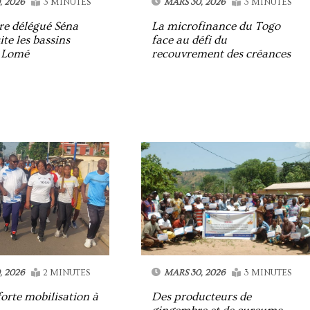
, 2026
3 MINUTES
MARS 30, 2026
3 MINUTES
re délégué Séna
La microfinance du Togo
ite les bassins
face au défi du
à Lomé
recouvrement des créances
, 2026
2 MINUTES
MARS 30, 2026
3 MINUTES
forte mobilisation à
Des producteurs de