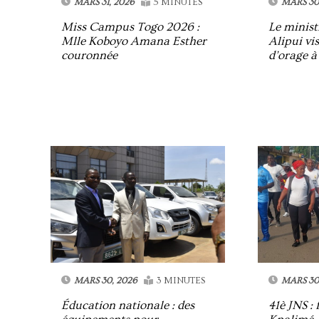
MARS 31, 2026
5 MINUTES
MARS 30
Miss Campus Togo 2026 :
Le minist
Mlle Koboyo Amana Esther
Alipui vis
couronnée
d’orage 
MARS 30, 2026
3 MINUTES
MARS 30
Éducation nationale : des
41è JNS : 