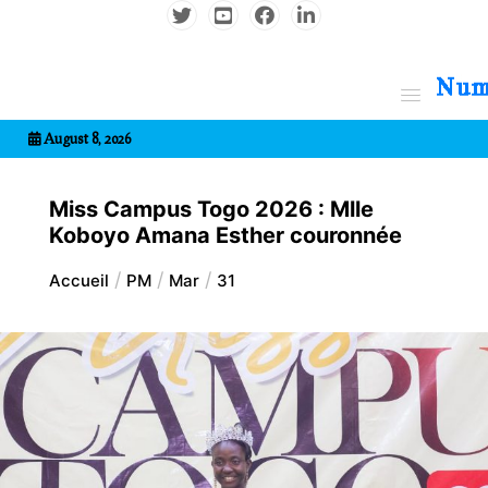
Aller
au
contenu
7entrional
August 8, 2026
Miss Campus Togo 2026 : Mlle
Koboyo Amana Esther couronnée
Accueil
PM
Mar
31