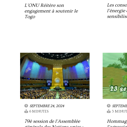
Les cons
L’ONU Réitère son
l’énergie 
engagement à soutenir le
sensibilis
Togo
SEPTEMBRE 24, 2024
SEPTEMB
6 MINUTES
3 MINUT
79è session de l’Assemblée
Hommage 
générale des Nations unies :
l’agressi