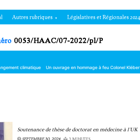
l
Autres rubriques
Législatives et Régionales 2024
imatique
Un ouvrage en hommage à feu Colonel Kléber Dadjo
Gou
Soutenance de thèse de doctorat en médecine à l’UK
SEPTEMBRE 30, 2024
3 MINUTES