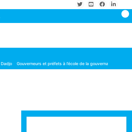
verneurs et préfets à l’école de la gouvernance territoriale
Les con
Technologie