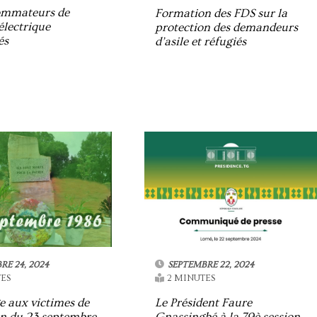
ommateurs de
Formation des FDS sur la
électrique
protection des demandeurs
és
d’asile et réfugiés
RE 24, 2024
SEPTEMBRE 22, 2024
ES
2 MINUTES
aux victimes de
Le Président Faure
on du 23 septembre
Gnassingbé à la 79è session