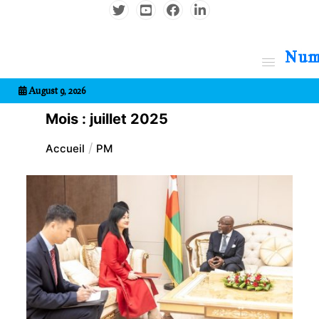
Aller
au
contenu
7entrional
August 9, 2026
Mois :
juillet 2025
Accueil
PM