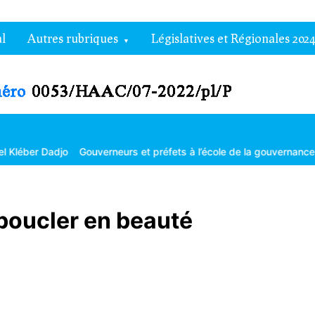
l
Autres rubriques
Législatives et Régionales 2024
 et préfets à l’école de la gouvernance territoriale
Les grandes dé
boucler en beauté