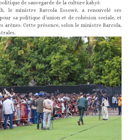
politique de sauvegarde de la culture kabyè.
h, le ministre Barcola Essowè, a renouvelé ses
our sa politique d’union et de cohésion sociale, et
s arènes. Cette présence, selon le ministre Barcola,
trales.