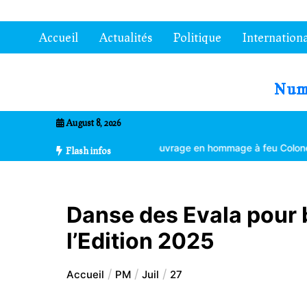
Aller
au
Accueil
Actualités
Politique
Internationa
contenu
7entrional
August 8, 2026
e
Un ouvrage en hommage à feu Colonel Kléber Dadjo
Gouverneurs
Flash infos
Danse des Evala pour 
l’Edition 2025
Accueil
PM
Juil
27