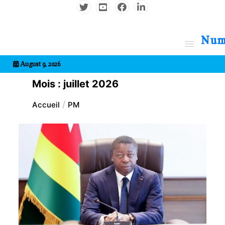
Aller
au
contenu
7entrional
August 9, 2026
Mois :
juillet 2026
Accueil
PM