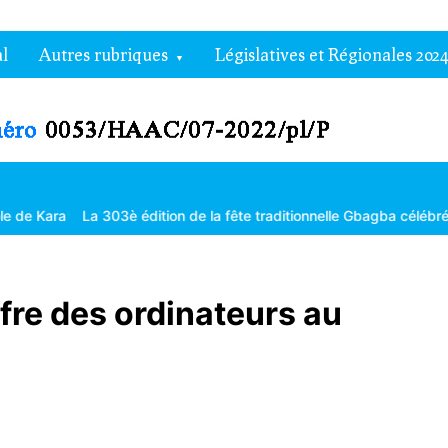
l
Autres rubriques
Législatives et Régionales 2024
303è édition de la fête traditionnelle Gbagba célébrée dans la frater
fre des ordinateurs au