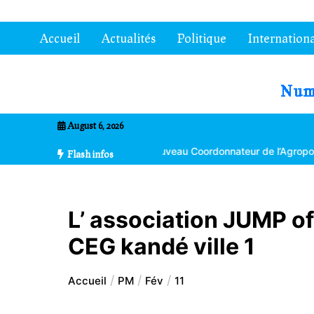
Aller
au
Accueil
Actualités
Politique
Internationa
contenu
7entrional
August 6, 2026
Bikpéta nommé nouveau Coordonnateur de l’Agropole de Kara
La 
Flash infos
L’ association JUMP of
CEG kandé ville 1
Accueil
PM
Fév
11