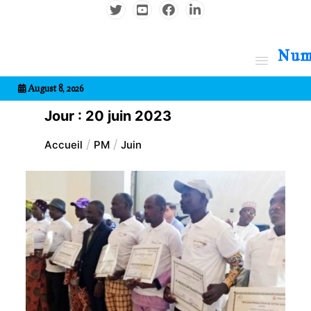
Aller
au
contenu
7entrional
August 8, 2026
Jour :
20 juin 2023
Accueil
PM
Juin