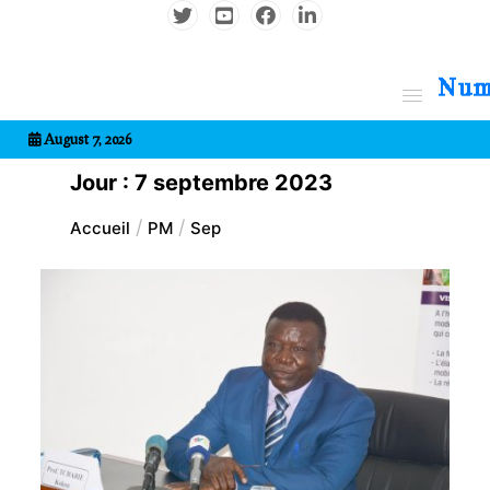
Aller
au
contenu
7entrional
August 7, 2026
Jour :
7 septembre 2023
Accueil
PM
Sep