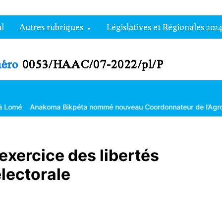
l
Autres rubriques
Législatives et Régionales 2024
oma Bikpéta nommé nouveau Coordonnateur de l’Agropole de Kara
exercice des libertés
lectorale