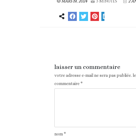
MARS 19, 2024
3 MINUTES
2 A
Article précédent
laisser un commentaire
votre adresse e-mail ne sera pas publiée.
l
commentaire
*
nom
*