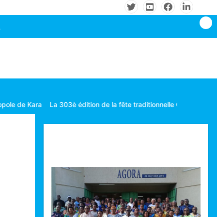
La 303è édition de la fête traditionnelle Gbagba célébrée dans la f
Technologie