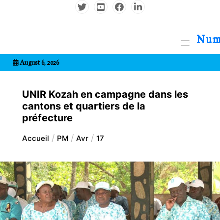
Aller
au
contenu
7entrional
August 6, 2026
UNIR Kozah en campagne dans les
cantons et quartiers de la
préfecture
Accueil
PM
Avr
17