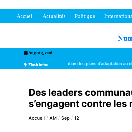
Aller
au
Accueil
Actualités
Politique
Internationa
contenu
7entrional
August 9, 2026
es formés à la vulgarisation des plans d’adaptation au changement c
Flash infos
Des leaders communau
s’engagent contre les
Accueil
AM
Sep
12