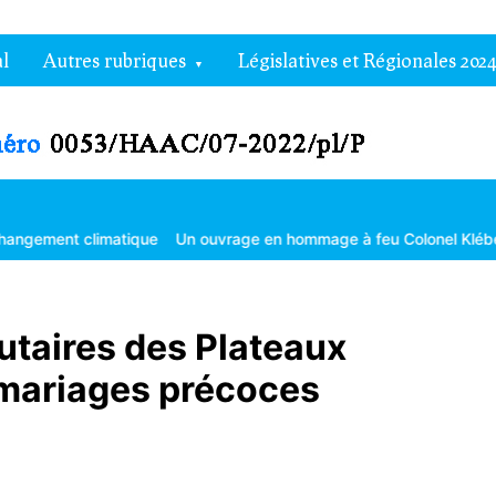
l
Autres rubriques
Législatives et Régionales 2024
limatique
Un ouvrage en hommage à feu Colonel Kléber Dadjo
Go
taires des Plateaux
 mariages précoces