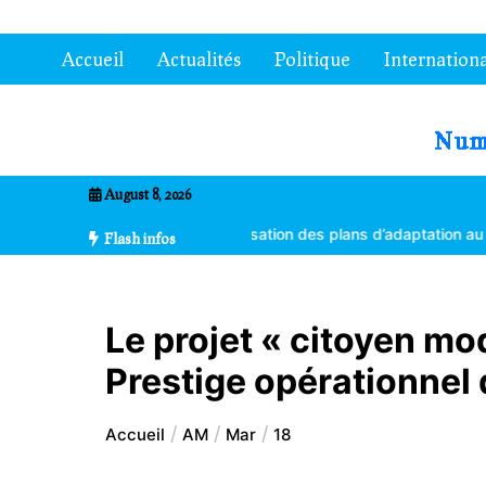
Aller
au
Accueil
Actualités
Politique
Internationa
contenu
7entrional
August 8, 2026
 formés à la vulgarisation des plans d’adaptation au changement clim
Flash infos
Le projet « citoyen mo
Prestige opérationnel
Accueil
AM
Mar
18