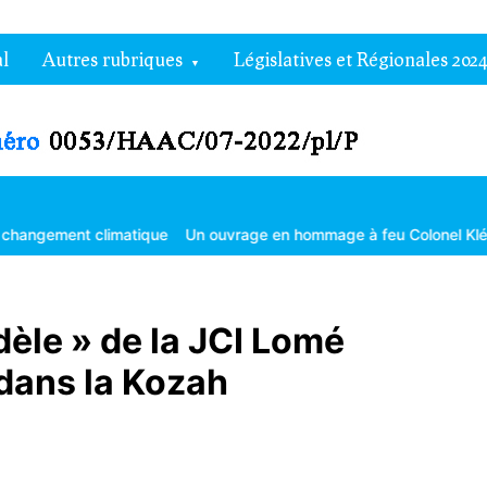
l
Autres rubriques
Législatives et Régionales 2024
atique
Un ouvrage en hommage à feu Colonel Kléber Dadjo
Gouve
dèle » de la JCI Lomé
 dans la Kozah