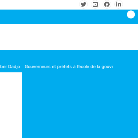
rneurs et préfets à l’école de la gouvernance territoriale
Les conso