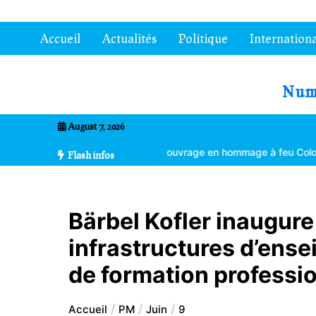
Aller
au
Accueil
Actualités
Politique
Internationa
contenu
7entrional
August 7, 2026
ement climatique
Un ouvrage en hommage à feu Colonel Kléber Dad
Flash infos
Bärbel Kofler inaugure
infrastructures d’ens
de formation professi
Accueil
PM
Juin
9