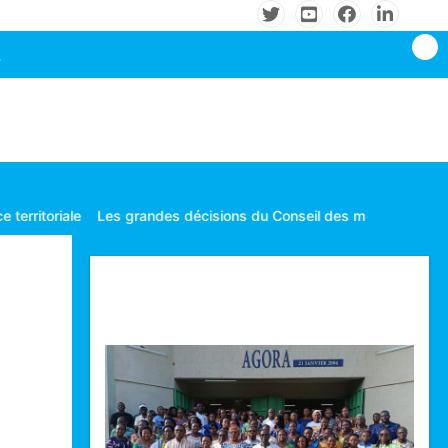
Les grandes décisions du Conseil des ministres tenu le mardi 04 
Technologie