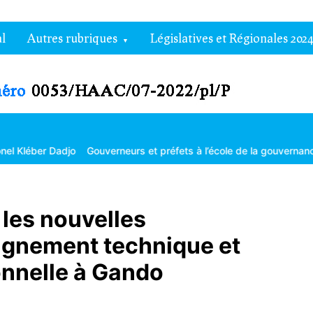
l
Autres rubriques
Législatives et Régionales 2024
jo
Gouverneurs et préfets à l’école de la gouvernance territoriale
 les nouvelles
eignement technique et
onnelle à Gando