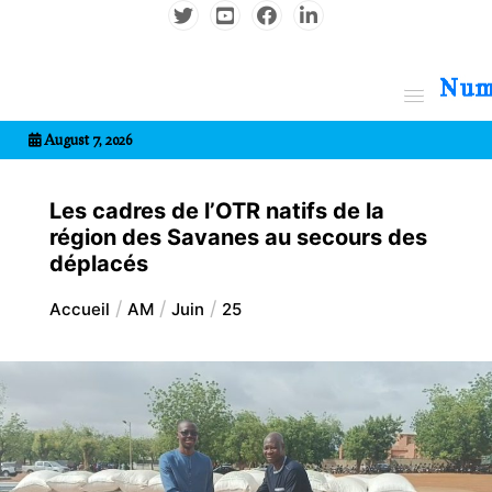
Aller
au
contenu
7entrional
August 7, 2026
Les cadres de l’OTR natifs de la
région des Savanes au secours des
déplacés
Accueil
AM
Juin
25