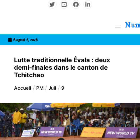
Aller
au
contenu
7entrional
August 6, 2026
Lutte traditionnelle Évala : deux
demi-finales dans le canton de
Tchitchao
Accueil
PM
Juil
9