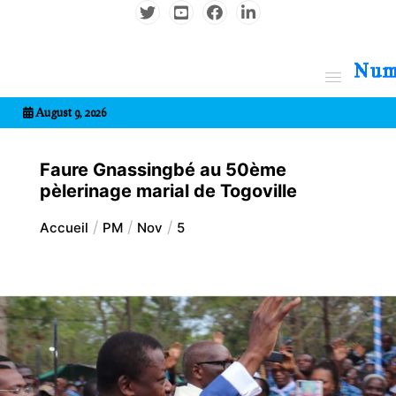
Aller
au
contenu
7entrional
August 9, 2026
Faure Gnassingbé au 50ème
pèlerinage marial de Togoville
Accueil
PM
Nov
5