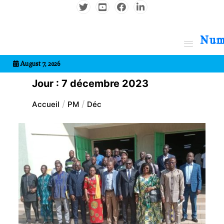
Aller
au
contenu
7entrional
August 7, 2026
Jour :
7 décembre 2023
Accueil
PM
Déc