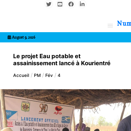
Aller
au
contenu
7entrional
August 9, 2026
Le projet Eau potable et
assainissement lancé à Kourientré
Accueil
PM
Fév
4