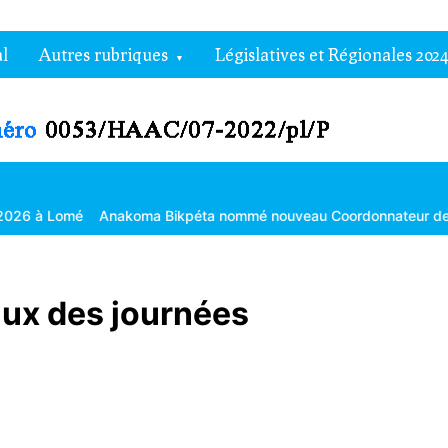
l
Autres rubriques
Législatives et Régionales 2024
Anakoma Bikpéta nommé nouveau Coordonnateur de l’Agropole de
aux des journées