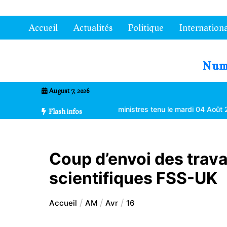
Aller
au
Accueil
Actualités
Politique
Internationa
contenu
7entrional
August 7, 2026
ions du Conseil des ministres tenu le mardi 04 Août 2026 à Lomé
Flash infos
Coup d’envoi des trav
scientifiques FSS-UK
Accueil
AM
Avr
16