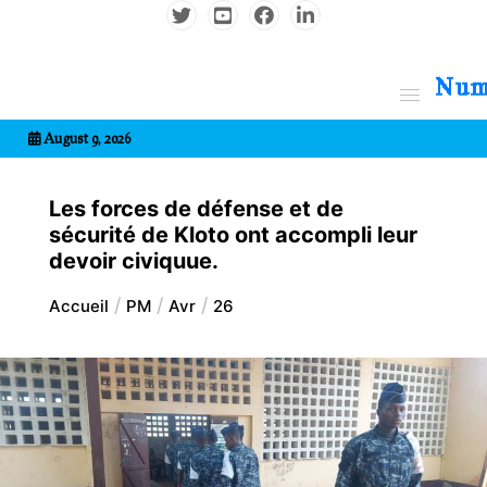
Aller
au
contenu
7entrional
August 9, 2026
Les forces de défense et de
sécurité de Kloto ont accompli leur
devoir civiquue.
Accueil
PM
Avr
26