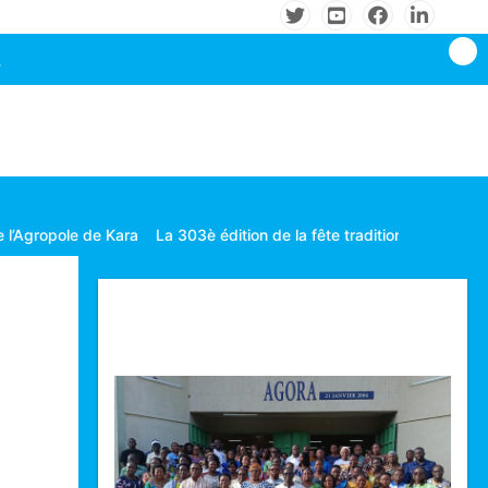
 Kara
La 303è édition de la fête traditionnelle Gbagba célébrée dan
Technologie