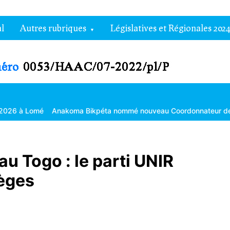
l
Autres rubriques
Législatives et Régionales 2024
Anakoma Bikpéta nommé nouveau Coordonnateur de l’Agropole de
au Togo : le parti UNIR
ièges