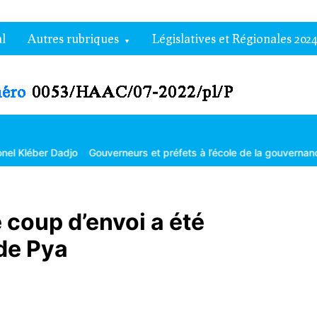
l
Autres rubriques
Législatives et Régionales 2024
uverneurs et préfets à l’école de la gouvernance territoriale
Les gr
 coup d’envoi a été
de Pya