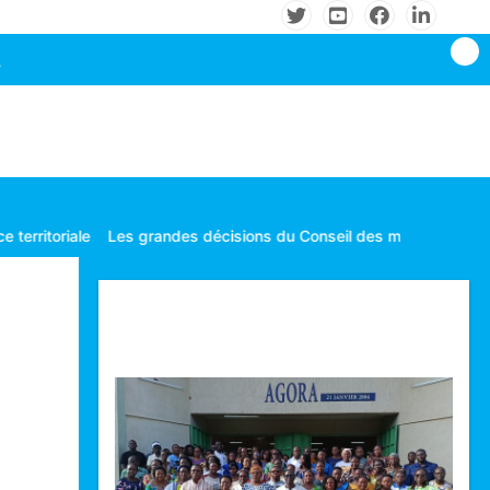
andes décisions du Conseil des ministres tenu le mardi 04 Août 20
Technologie