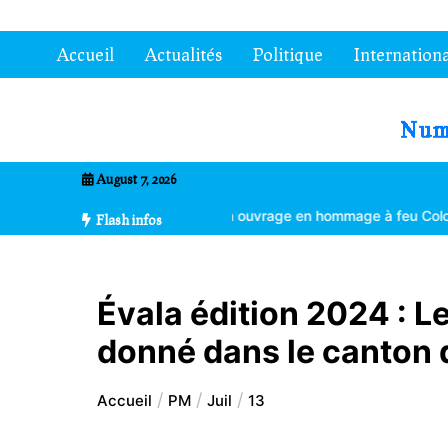
Aller
au
Accueil
Actualités
Politique
Internationa
contenu
7entrional
August 7, 2026
limatique
Un ouvrage en hommage à feu Colonel Kléber Dadjo
Go
Flash infos
Évala édition 2024 : Le
donné dans le canton 
Accueil
PM
Juil
13