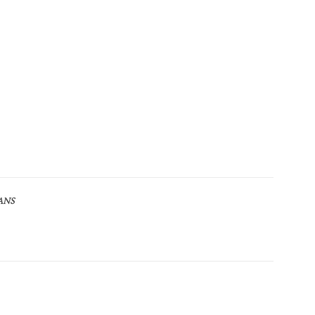
ANS
Article suivant