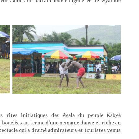
 leurs aînés en battant leur congénères de Wyamdè
 rites initiatiques des évala du peuple Kabyè
si bouclées au terme d’une semaine danse et riche en
spectacle qui a drainé admirateurs et touristes venus