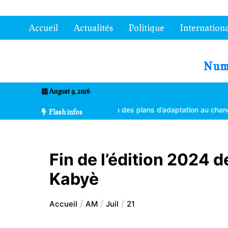
Aller
au
Accueil
Actualités
Politique
Internationa
contenu
7entrional
August 9, 2026
 à la vulgarisation des plans d’adaptation au changement climatique
Flash infos
Fin de l’édition 2024 d
Kabyè
Accueil
AM
Juil
21