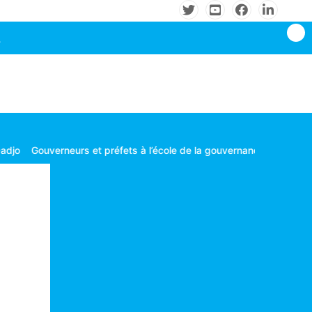
et préfets à l’école de la gouvernance territoriale
Les consommateu