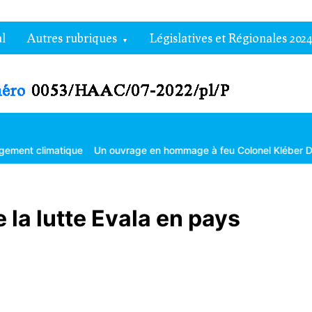
l
Autres rubriques
Législatives et Régionales 2024
Un ouvrage en hommage à feu Colonel Kléber Dadjo
Gouverneurs 
e la lutte Evala en pays