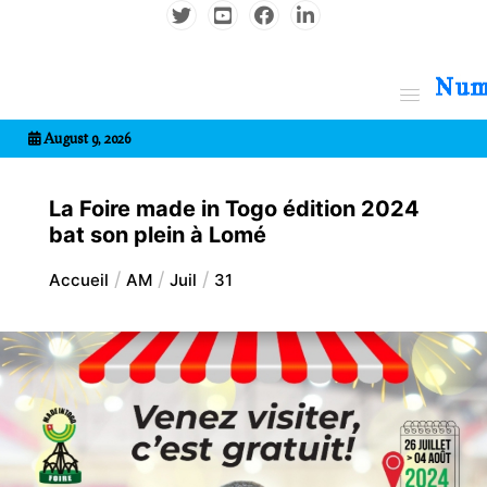
Aller
au
contenu
7entrional
August 9, 2026
La Foire made in Togo édition 2024
bat son plein à Lomé
Accueil
AM
Juil
31