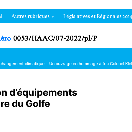
l
Autres rubriques
Législatives et Régionales 2024
limatique
Un ouvrage en hommage à feu Colonel Kléber Dadjo
Go
 don d’équipements
re du Golfe