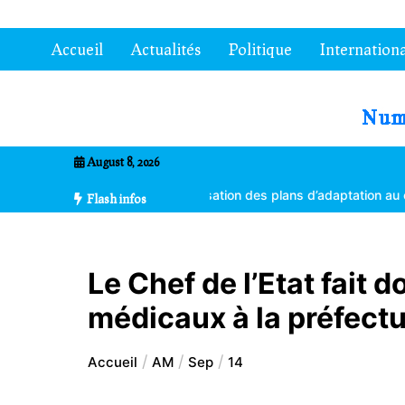
Aller
au
Accueil
Actualités
Politique
Internationa
contenu
7entrional
August 8, 2026
tes formés à la vulgarisation des plans d’adaptation au changement c
Flash infos
Le Chef de l’Etat fait
médicaux à la préfectu
Accueil
AM
Sep
14