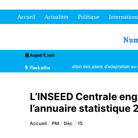
Aller
au
Accueil
Actualités
Politique
Internationa
contenu
7entrional
August 8, 2026
tes formés à la vulgarisation des plans d’adaptation au changement 
Flash infos
L’INSEED Centrale enga
l’annuaire statistiqu
Accueil
PM
Déc
15