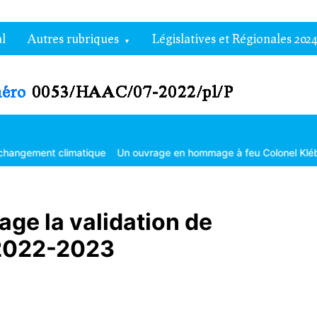
l
Autres rubriques
Législatives et Régionales 2024
climatique
Un ouvrage en hommage à feu Colonel Kléber Dadjo
G
ge la validation de
e 2022-2023