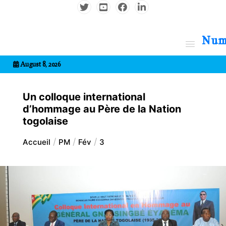
Aller
au
contenu
7entrional
August 8, 2026
Un colloque international
d’hommage au Père de la Nation
togolaise
Accueil
PM
Fév
3