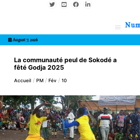
Aller
au
contenu
7entrional
August 7, 2026
La communauté peul de Sokodé a
fêté Godja 2025
Accueil
PM
Fév
10