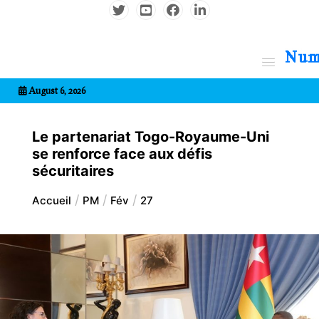
Aller
au
contenu
7entrional
August 6, 2026
Le partenariat Togo-Royaume-Uni
se renforce face aux défis
sécuritaires
Accueil
PM
Fév
27