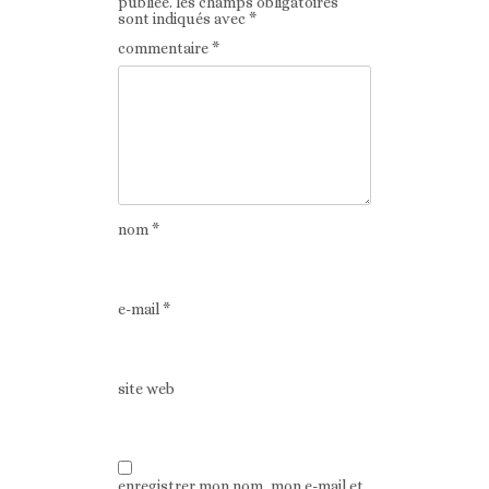
publiée.
les champs obligatoires
sont indiqués avec
*
commentaire
*
nom
*
e-mail
*
site web
enregistrer mon nom, mon e-mail et