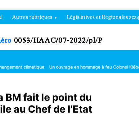
l
Autres rubriques
Législatives et Régionales 2024
climatique
Un ouvrage en hommage à feu Colonel Kléber Dadjo
G
a BM fait le point du
ile au Chef de l’Etat