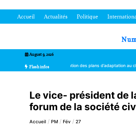
Aller
au
Accueil
Actualités
Politique
Internationa
contenu
7entrional
August 9, 2026
tes formés à la vulgarisation des plans d’adaptation au changement 
Flash infos
Le vice- président de l
forum de la société civ
Accueil
PM
Fév
27