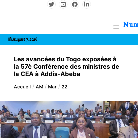
Aller
au
contenu
7entrional
August 7, 2026
Les avancées du Togo exposées à
la 57è Conférence des ministres de
la CEA à Addis-Abeba
Accueil
AM
Mar
22