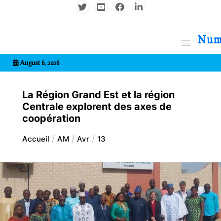
Aller
au
contenu
7entrional
August 6, 2026
La Région Grand Est et la région
Centrale explorent des axes de
coopération
Accueil
AM
Avr
13