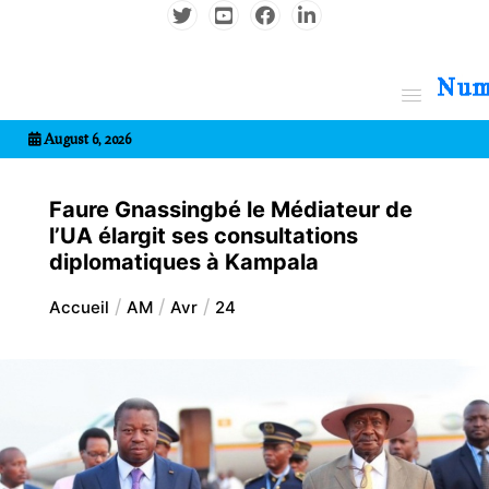
Aller
au
contenu
7entrional
August 6, 2026
Faure Gnassingbé le Médiateur de
l’UA élargit ses consultations
diplomatiques à Kampala
Accueil
AM
Avr
24