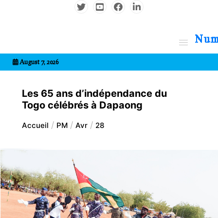
Aller
au
contenu
7entrional
August 7, 2026
Les 65 ans d’indépendance du
Togo célébrés à Dapaong
Accueil
PM
Avr
28