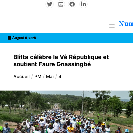
Aller
au
contenu
7entrional
August 6, 2026
Blitta célèbre la Vè République et
soutient Faure Gnassingbé
Accueil
PM
Mai
4