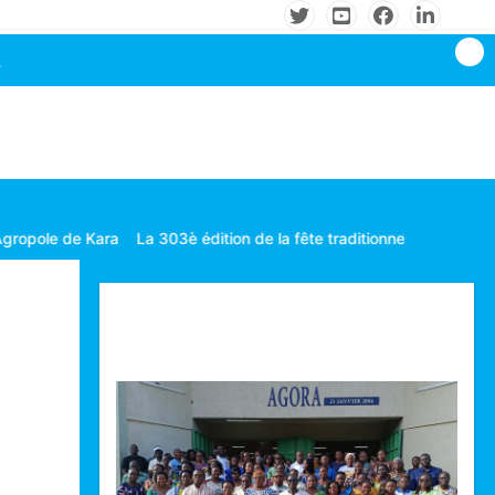
03è édition de la fête traditionnelle Gbagba célébrée dans la fratern
Technologie