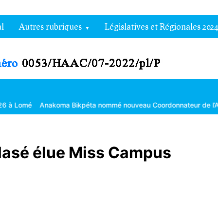
l
Autres rubriques
Législatives et Régionales 2024
ikpéta nommé nouveau Coordonnateur de l’Agropole de Kara
La 3
lasé élue Miss Campus