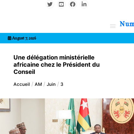
Aller
au
contenu
7entrional
August 7, 2026
Une délégation ministérielle
africaine chez le Président du
Conseil
Accueil
AM
Juin
3