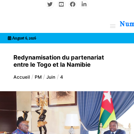
Aller
au
contenu
7entrional
August 6, 2026
Redynamisation du partenariat
entre le Togo et la Namibie
Accueil
PM
Juin
4