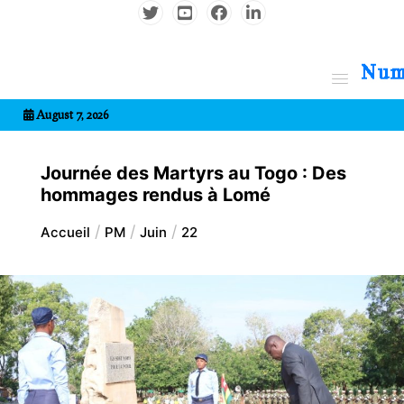
Aller
au
contenu
7entrional
August 7, 2026
Journée des Martyrs au Togo : Des
hommages rendus à Lomé
Accueil
PM
Juin
22