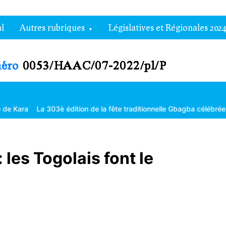
l
Autres rubriques
Législatives et Régionales 2024
La 303è édition de la fête traditionnelle Gbagba célébrée dans la fra
 les Togolais font le