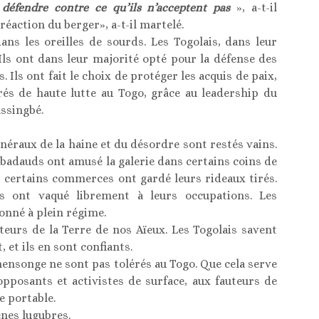
 défendre contre ce qu’ils n’acceptent pas
», a-t-il
action du berger», a-t-il martelé.
ns les oreilles de sourds. Les Togolais, dans leur
 Ils ont dans leur majorité opté pour la défense des
. Ils ont fait le choix de protéger les acquis de paix,
rés de haute lutte au Togo, grâce au leadership du
ssingbé.
généraux de la haine et du désordre sont restés vains.
 badauds ont amusé la galerie dans certains coins de
e, certains commerces ont gardé leurs rideaux tirés.
ens ont vaqué librement à leurs occupations. Les
ionné à plein régime.
teurs de la Terre de nos Aïeux. Les Togolais savent
 et ils en sont confiants.
mensonge ne sont pas tolérés au Togo. Que cela serve
opposants et activistes de surface, aux fauteurs de
e portable.
nes lugubres.