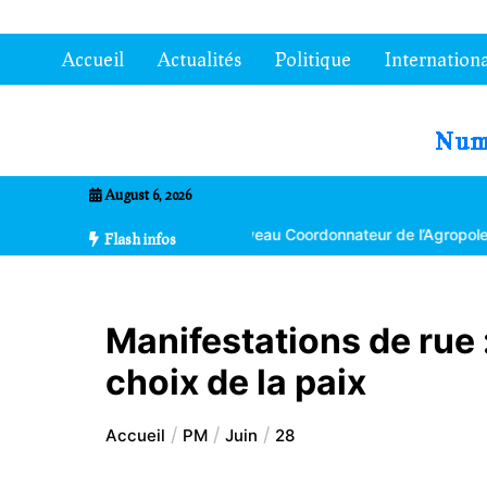
Aller
au
Accueil
Actualités
Politique
Internationa
contenu
7entrional
August 6, 2026
ma Bikpéta nommé nouveau Coordonnateur de l’Agropole de Kara
Flash infos
Manifestations de rue :
choix de la paix
Accueil
PM
Juin
28