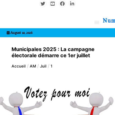
Aller
au
contenu
7entrional
August 10, 2026
Municipales 2025 : La campagne
électorale démarre ce 1er juillet
Accueil
AM
Juil
1