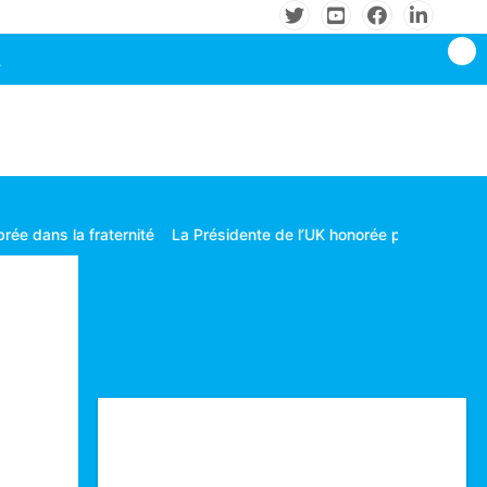
ternité
La Présidente de l’UK honorée par le CAMES
Les grandes
Technologie