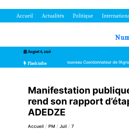
Aller
au
Accueil
Actualités
Politique
Internationa
contenu
7entrional
August 6, 2026
ma Bikpéta nommé nouveau Coordonnateur de l’Agropole de Kara
Flash infos
Manifestation publiqu
rend son rapport d’éta
ADEDZE
Accueil
PM
Juil
7