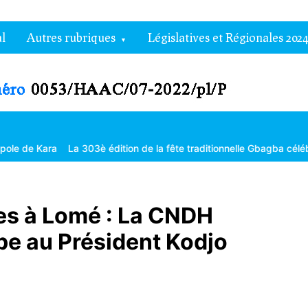
l
Autres rubriques
Législatives et Régionales 2024
La 303è édition de la fête traditionnelle Gbagba célébrée dans la fra
es à Lomé : La CNDH
pe au Président Kodjo