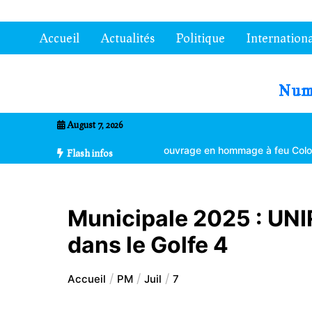
Aller
au
Accueil
Actualités
Politique
Internationa
contenu
7entrional
August 7, 2026
ngement climatique
Un ouvrage en hommage à feu Colonel Kléber D
Flash infos
Municipale 2025 : UNI
dans le Golfe 4
Accueil
PM
Juil
7