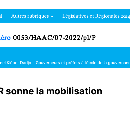
l
Autres rubriques
Législatives et Régionales 2024
adjo
Gouverneurs et préfets à l’école de la gouvernance territoriale
R sonne la mobilisation