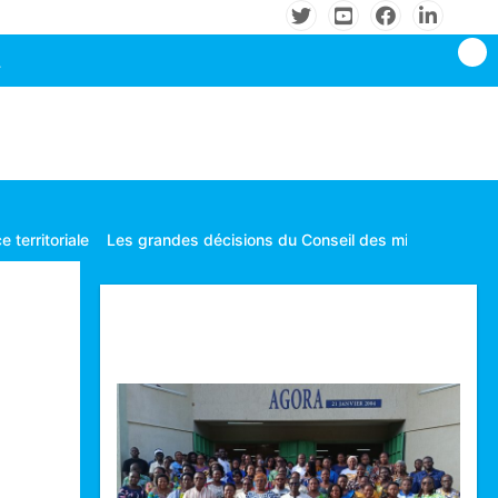
Les grandes décisions du Conseil des ministres tenu le mardi 0
Technologie