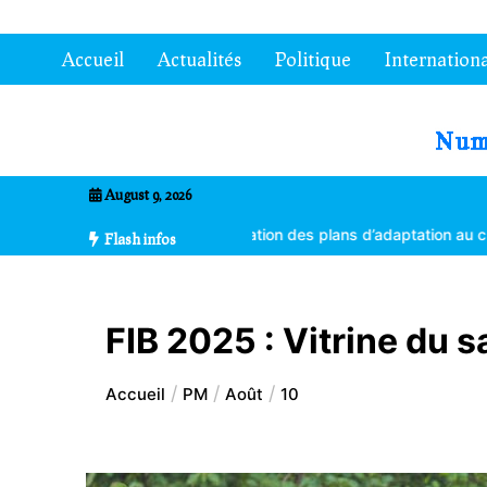
Aller
au
Accueil
Actualités
Politique
Internationa
contenu
7entrional
August 9, 2026
stes formés à la vulgarisation des plans d’adaptation au changement 
Flash infos
FIB 2025 : Vitrine du s
Accueil
PM
Août
10