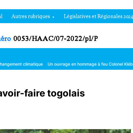
l
Autres rubriques
Législatives et Régionales 2024
climatique
Un ouvrage en hommage à feu Colonel Kléber Dadjo
G
avoir-faire togolais