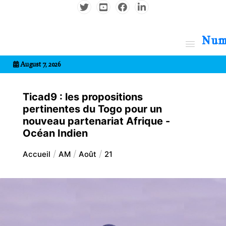
Aller
au
contenu
7entrional
August 7, 2026
Ticad9 : les propositions
pertinentes du Togo pour un
nouveau partenariat Afrique -
Océan Indien
Accueil
AM
Août
21