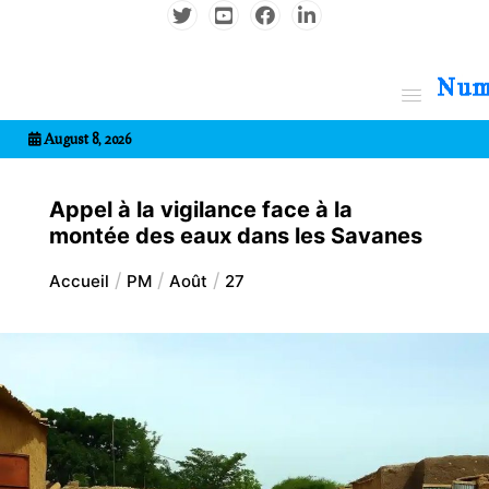
Aller
au
contenu
7entrional
August 8, 2026
Appel à la vigilance face à la
montée des eaux dans les Savanes
Accueil
PM
Août
27