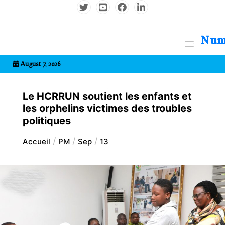
Aller
au
contenu
7entrional
August 7, 2026
Le HCRRUN soutient les enfants et
les orphelins victimes des troubles
politiques
Accueil
PM
Sep
13